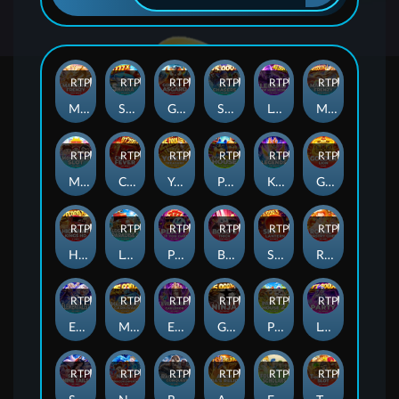
RTP
95%
RTP
91%
RTP
95%
RTP
97%
RTP
95%
RTP
83%
Mahjong Frenzy
Sharkalicious
Gods of Asgard
Sky Chasers
Legend of King Kong
Mahjong Frenzy : Tiles of Fortunes
RTP
97%
RTP
97%
RTP
98%
RTP
96%
RTP
95%
RTP
97%
Money Tree Slot
CNY Fever
Yokai Treasure
Paw House
Kirin Legends
Golden Lion
RTP
97%
RTP
98%
RTP
98%
RTP
97%
RTP
96%
RTP
97%
Highway Kings HD
Lost Paradise 2
Play If You Dare
Bozo's Trick
Sky Lantern
Royal Pastry Chef
RTP
96%
RTP
96%
RTP
97%
RTP
95%
RTP
98%
RTP
95%
Elementalist
Magic Lamp Carnival
Evil Queen Cauldron
Gate of Ninja
Paw House 2
Let's Party
RTP
98%
RTP
95%
RTP
96%
RTP
96%
RTP
96%
RTP
98%